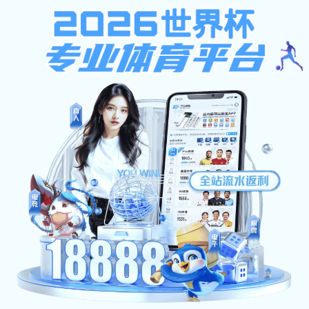
首页
体育资讯
战术角球
金牌时刻
注册入口
☰
反复观看
体育资讯资讯 #10325
在世界杯的宏大叙事中，每一个细节都可能成