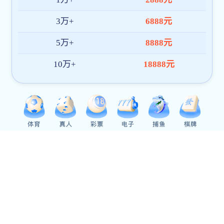
日本队的边后卫通常助攻幅度较大，这会给姆
萨克尼留下反击中的空当。一旦摩洛哥队完成
抢断，姆萨克尼便可以从边路或肋部启动，利
用他的速度和变向能力直接冲击日本队后卫的
身后。可以说，姆萨克尼能否破门，很大程度
上取决于他是否能在敏锐感知日本队防线缝隙
的同时，保持自己在门前稳定的终结能力。
当然，作为一名优秀的“前场支点”，姆萨克尼
的价值不仅仅体现在进球上。他的策应能力、
跑位意识以及对比赛节奏的掌控，才是令对手
胆寒的核心。在与日本队的对抗中，姆萨克尼
需要频繁地回撤到中场，参与球队的组织和过
渡。这种回撤并非简单的被动接球，而是故意
引诱日本队的中后卫上抢，从而为队友拉开前