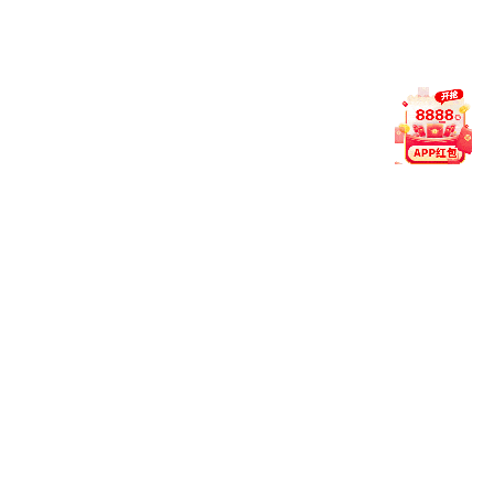
弗拉霍维奇贝林厄姆巨星连线北京国安争
足球世界的每一次转会和合作，往往在不经意间点
燃全球球迷的狂热想...
2026-06-22