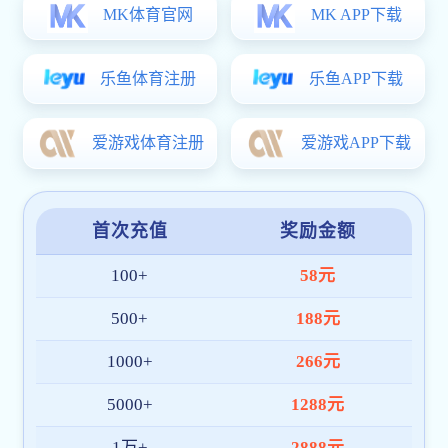
所能概括，它是一种将个人能力融入全队体系
的战术艺术。
接下来，我们需要聚焦姆萨克尼在面对日本队
防线时的具体战术选择。日本队的后防线，无
论是板仓滉还是吉田麻也，都具备极强的预判
能力，但他们的弱点可能在于应对高强度的身
体冲击。姆萨克尼需要做的，就是持续通过无
球跑动和身体接触，消耗日本队后卫的体能和
专注力。在定位球战术中，姆萨克尼的抢点能
力将是摩洛哥队的一张王牌。他可以通过在前
点制造混乱，为后点的队友创造机会。同时，
他还可以利用自己出色的外脚背传球技术，在
禁区边缘拉扯日本队的防线。值得注意的是，