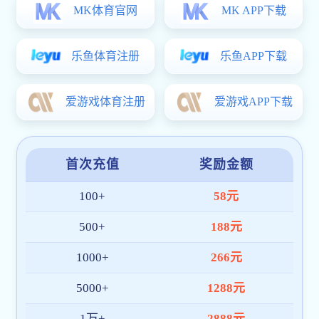
偏执的摆脱欲望——即使背身拿球，他也敢于
通过连续的假动作诱使对手重心偏移。这种特
质在面对美国队时尤其关键。美国队后卫虽然
勇猛，但他们有时会过于依赖身体而忽略对对
手步点的阅读。恩西索可以利用这一心理弱
点：当他故意放慢节奏向边路移动，诱使美国
队边后卫上前施压时，突然用外脚背将球搓向
中路，这将瞬间打破防线的平衡。这一招能否
奏效，取决于他是否能在被撞倒前的一瞬将球
传出——这是一场毫秒级的生死时速。
​更深层次的破局点，隐藏在巴拉圭的整体战术
布局中。恩西索不应被当作孤立在边路的“独
角兽”，他需要队友的无球跑动来为他拉开空
间。例如，当巴拉圭的左边锋内切带走一名中