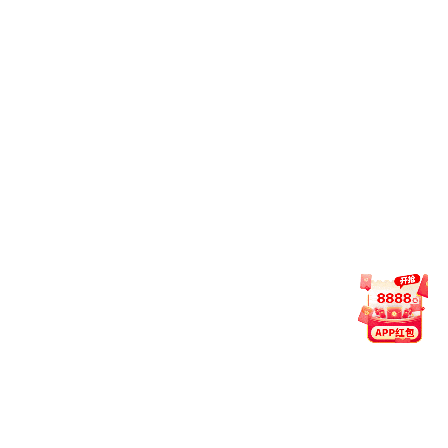
弗拉霍维奇贝林厄姆巨星连线北京国安争
足球世界的每一次转会和合作，往往在不经意间点
燃全球球迷的狂热想...
2026-06-22
德国杯爆冷法兰克福莱比锡后防梦游名帅